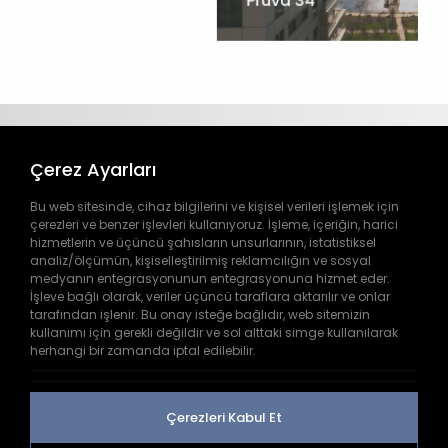
Pruva 34
Çerez Ayarları
Bu web sitesinde, cihaz bilgilerini ve kişisel verileri işlemek için
çerezleri ve benzer işlevleri kullanıyoruz. İşleme, içeriğin, harici
hizmetlerin ve üçüncü şahısların unsurlarının, istatistiksel
analiz/ölçümün, kişiselleştirilmiş reklamcılığın ve sosyal
444 9 445
medyanın entegrasyonunun entegrasyonuna hizmet eder.
İşleve bağlı olarak, veriler üçüncü taraflara aktarılır ve onlar
tarafından işlenir. Bu onay isteğe bağlıdır, web sitemizin
info@doga.com.tr
kullanımı için gerekli değildir ve sol alttaki simge kullanılarak
herhangi bir zamanda iptal edilebilir.
İnkılap Mh. Dr. Adnan Büyükdeniz Cd. No:2 B-
1 Kelif Plaza Ümraniye/İSTANBUL
Çerezleri Kabul Et