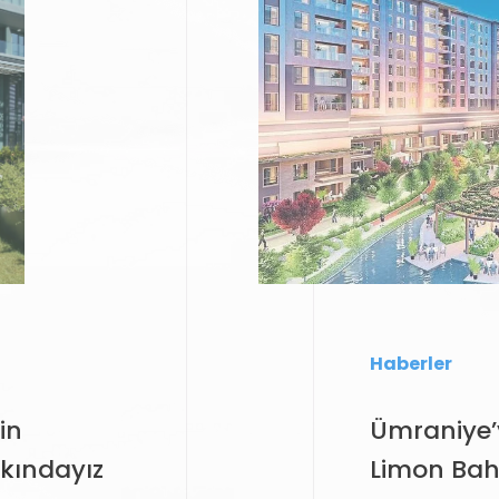
Haberler
in
Ümraniye’y
rkındayız
Limon Bah