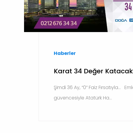
Haberler
Karat 34 Değer Katacak
Şimdi 36 Ay, “0” Faiz Fırsatıyla… E
güvencesiyle Atatürk Ha...