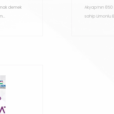
olmak demek
Akyapı’nın 850 
...
sahip Limonlu B