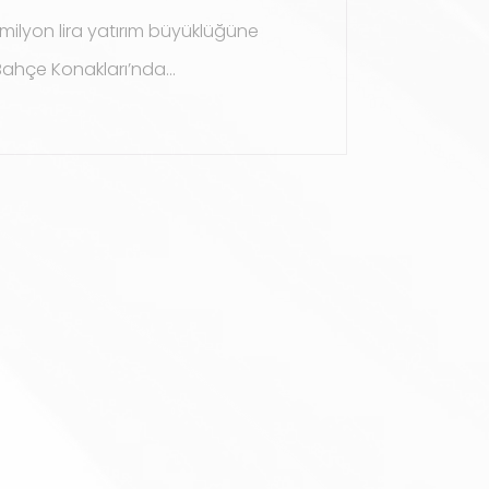
milyon lira yatırım büyüklüğüne
ahçe Konakları’nda...