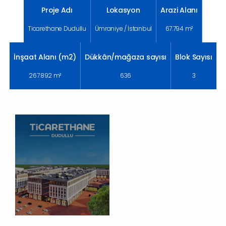
Proje Adı
Lokasyon
Arazi Alanı
Ticarethane Dudullu
Ümraniye / İstanbul
67.794 m²
İnşaat Alanı (m2)
Dükkân/mağaza sayısı
Blok Sayısı
267.892 m²
636
3