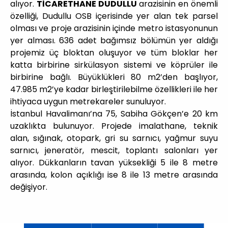
alıyor.
TİCARETHANE DUDULLU
arazisinin en önemli
özelliği, Dudullu OSB içerisinde yer alan tek parsel
olması ve proje arazisinin içinde metro istasyonunun
yer alması. 636 adet bağımsız bölümün yer aldığı
projemiz üç bloktan oluşuyor ve tüm bloklar her
katta birbirine sirkülasyon sistemi ve köprüler ile
birbirine bağlı. Büyüklükleri 80 m2’den başlıyor,
47.985 m2’ye kadar birleştirilebilme özellikleri ile her
ihtiyaca uygun metrekareler sunuluyor.
İstanbul Havalimanı’na 75, Sabiha Gökçen’e 20 km
uzaklıkta bulunuyor. Projede imalathane, teknik
alan, sığınak, otopark, gri su sarnıcı, yağmur suyu
sarnıcı, jeneratör, mescit, toplantı salonları yer
alıyor. Dükkanların tavan yüksekliği 5 ile 8 metre
arasında, kolon açıklığı ise 8 ile 13 metre arasında
değişiyor.