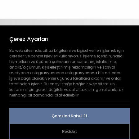
Çerez Ayarları
Bu web sitesinde, cihaz bilgilerini ve kişisel verileri işlemek için
çerezleri ve benzer işlevleri kullanıyoruz. İşleme, içeriğin, harici
hizmetlerin ve üçüncü şahısların unsurlarının, istatistiksel
analiz/ölçümün, kişiselleştirilmiş reklamcılığın ve sosyal
444 9 445
medyanın entegrasyonunun entegrasyonuna hizmet eder.
İşleve bağlı olarak, veriler üçüncü taraflara aktarılır ve onlar
tarafından işlenir. Bu onay isteğe bağlıdır, web sitemizin
info@doga.com.tr
kullanımı için gerekli değildir ve sol alttaki simge kullanılarak
herhangi bir zamanda iptal edilebilir.
İnkılap Mh. Dr. Adnan Büyükdeniz Cd. No:2 B-
1 Kelif Plaza Ümraniye/İSTANBUL
Çerezleri Kabul Et
Reddet
2026
doga.com.tr
Tüm Haklar Saklıdır