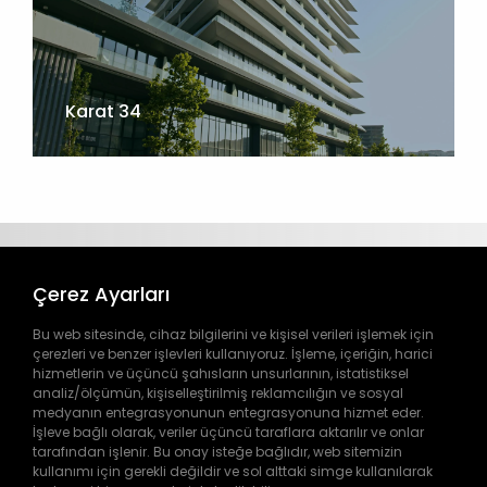
Karat 34
Çerez Ayarları
Bu web sitesinde, cihaz bilgilerini ve kişisel verileri işlemek için
çerezleri ve benzer işlevleri kullanıyoruz. İşleme, içeriğin, harici
hizmetlerin ve üçüncü şahısların unsurlarının, istatistiksel
analiz/ölçümün, kişiselleştirilmiş reklamcılığın ve sosyal
444 9 445
medyanın entegrasyonunun entegrasyonuna hizmet eder.
İşleve bağlı olarak, veriler üçüncü taraflara aktarılır ve onlar
tarafından işlenir. Bu onay isteğe bağlıdır, web sitemizin
info@doga.com.tr
kullanımı için gerekli değildir ve sol alttaki simge kullanılarak